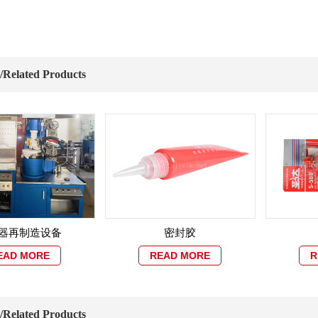
elated Products
器再制造设备
密封胶
EAD MORE
READ MORE
R
elated Products