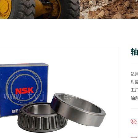
轴
适
对
工
油