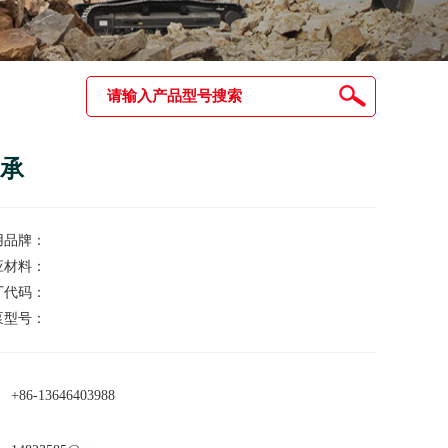
承
用品牌：
应材料：
厂代码：
泵型号：
+86-13646403988