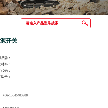
源开关
用品牌：
应材料：
厂代码：
泵型号：
+86-13646403988