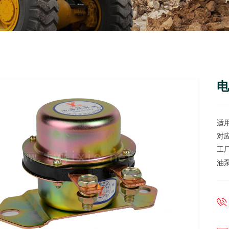
电
适
对
工
油