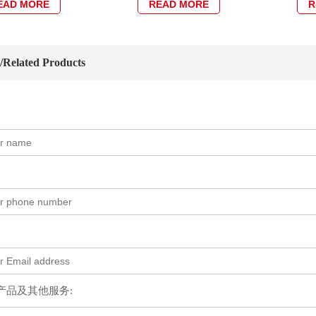
EAD MORE
READ MORE
R
elated Products
产品及其他服务: